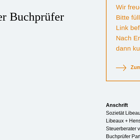
Wir freu
ter Buchprüfer
Bitte fü
Link bef
Nach Er
dann kur
Zum
Anschrift
Sozietät Libea
Libeaux + Hen
Steuerberater v
Buchprüfer Pa