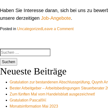
Haben Sie Interesse daran, sich bei uns zu bewer
unsere derzeitigen
Job-Angebote
.
on
Posted in
Uncategorized
Leave a Comment
Bester
Arbeitgeber
–
Suchen
Arbeitsbedingungen
nach:
Steuerberater
2025.
Neueste Beiträge
Gratulation zur bestandenen Abschlussprüfung, Quynh An
Bester Arbeitgeber – Arbeitsbedingungen Steuerberater 2
Zum fünften Mal vom Handelsblatt ausgezeichnet!
Gratulation Pascal!￼
Monatsinformation Mai 2023