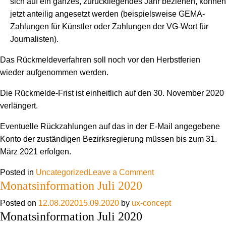
sich auf ein ganzes, zurückliegendes Jahr beziehen, können
jetzt anteilig angesetzt werden (beispielsweise GEMA-
Zahlungen für Künstler oder Zahlungen der VG-Wort für
Journalisten).
Das Rückmeldeverfahren soll noch vor den Herbstferien
wieder aufgenommen werden.
Die Rückmelde-Frist ist einheitlich auf den 30. November 2020
verlängert.
Eventuelle Rückzahlungen auf das in der E-Mail angegebene
Konto der zuständigen Bezirksregierung müssen bis zum 31.
März 2021 erfolgen.
on
Posted in
Uncategorized
Leave a Comment
Monatsinformation Juli 2020
Verbesserungen
bei
Posted on
12.08.2020
15.09.2020
by
ux-concept
der
Monatsinformation Juli 2020
Abrechnung