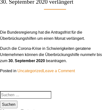
30. September 2020 verlängert
Die Bundesregierung hat die Antragsfrist für die
Überbrückungshilfen um einen Monat verlängert.
Durch die Corona-Krise in Schwierigkeiten geratene
Unternehmen können die Überbrückungshilfe nunmehr bis
zum
30. September 2020
beantragen.
on
Posted in
Uncategorized
Leave a Comment
Überbrückungshilfe
–
Antragsfrist
Suchen
verlängert
nach: