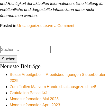
und Richtigkeit der aktuellen Informationen. Eine Haftung für
veröffentliche und dargestellte Inhalte kann daher nicht
übernommen werden.
on
Posted in
Uncategorized
Leave a Comment
Information
zur
Überbrückungshilfe
Suchen
III
nach:
und
Neustarthilfe
Neueste Beiträge
Bester Arbeitgeber – Arbeitsbedingungen Steuerberater
2025.
Zum fünften Mal vom Handelsblatt ausgezeichnet!
Gratulation Pascal!￼
Monatsinformation Mai 2023
Monatsinformation April 2023