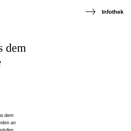
Infothek
us dem
e
us dem
enden an
stufen.