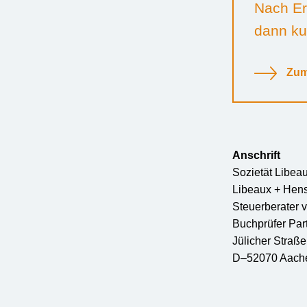
Nach Er
dann kur
Zum
Anschrift
Sozietät Libea
Libeaux + Hen
Steuerberater v
Buchprüfer Pa
Jülicher Straß
D–52070 Aach