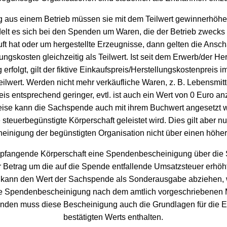
 aus einem Betrieb müssen sie mit dem Teilwert gewinnerhöhe
lt es sich bei den Spenden um Waren, die der Betrieb zwecks
ft hat oder um hergestellte Erzeugnisse, dann gelten die Ansc
ungskosten gleichzeitig als Teilwert. Ist seit dem Erwerb/der He
erfolgt, gilt der fiktive Einkaufspreis/Herstellungskostenpreis i
ilwert. Werden nicht mehr verkäufliche Waren, z. B. Lebensmit
reis entsprechend geringer, evtl. ist auch ein Wert von 0 Euro a
se kann die Sachspende auch mit ihrem Buchwert angesetzt 
 steuerbegünstigte Körperschaft geleistet wird. Dies gilt aber n
inigung der begünstigten Organisation nicht über einen höhere
empfangende Körperschaft eine Spendenbescheinigung über di
r Betrag um die auf die Spende entfallende Umsatzsteuer erhöh
kann den Wert der Sachspende als Sonderausgabe abziehen,
 Spendenbescheinigung nach dem amtlich vorgeschriebenen Mu
nden muss diese Bescheinigung auch die Grundlagen für die Er
bestätigten Werts enthalten.