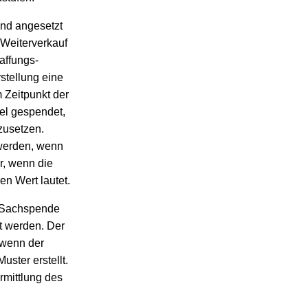
nd angesetzt
 Weiterverkauf
haffungs-
rstellung eine
m Zeitpunkt der
tel gespendet,
nzusetzen.
werden, wenn
ur, wenn die
n Wert lautet.
e Sachspende
t werden. Der
 wenn der
ster erstellt.
mittlung des