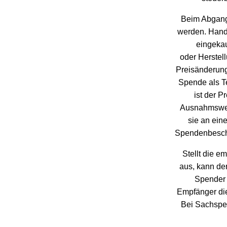
Beim Abgang
werden. Hande
eingekau
oder Herstell
Preisänderung 
Spende als Te
ist der P
Ausnahmswei
sie an eine
Spendenbesche
Stellt die 
aus, kann de
Spender 
Empfänger die
Bei Sachspe