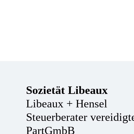
Sozietät Libeaux
Libeaux + Hensel
Steuerberater vereidig
PartGmbB